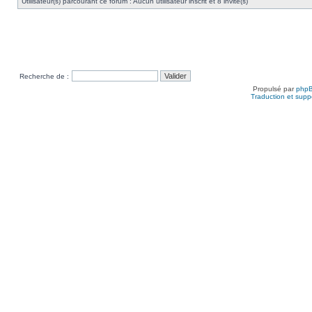
Utilisateur(s) parcourant ce forum : Aucun utilisateur inscrit et 8 invité(s)
Recherche de :
Propulsé par
php
Traduction et suppo