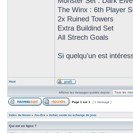
Monster Set : Dark Elve
The Winx : 6th Player S
2x Ruined Towers
Extra Buildind Set
All Strech Goals
Si quelqu'un est intére
Haut
Afficher les messages publiés depuis :
Page
1
sur
1
[ 1 message ]
Index du forum
»
Joc-Ere
»
Achat, vente ou echange de jeux
Qui est en ligne ?