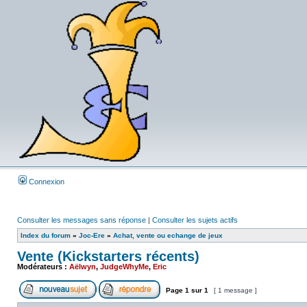
Connexion
Consulter les messages sans réponse
|
Consulter les sujets actifs
Index du forum
»
Joc-Ere
»
Achat, vente ou echange de jeux
Vente (Kickstarters récents)
Modérateurs :
Aëlwyn
,
JudgeWhyMe
,
Eric
Page
1
sur
1
[ 1 message ]