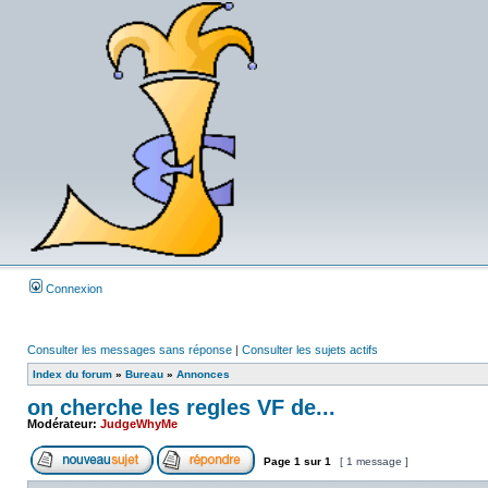
Connexion
Consulter les messages sans réponse
|
Consulter les sujets actifs
Index du forum
»
Bureau
»
Annonces
on cherche les regles VF de...
Modérateur:
JudgeWhyMe
Page
1
sur
1
[ 1 message ]