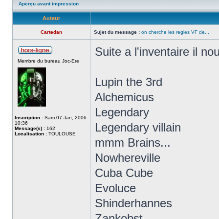
Aperçu avant impression
Auteur
Cartedan
Sujet du message :
on cherche les regles VF de...
Suite a l'inventaire il 
Membre du bureau Joc-Ere
Lupin the 3rd
Alchemicus
Legendary
Inscription :
Sam 07 Jan, 2006
10:36
Legendary villain
Message(s) :
162
Localisation :
TOULOUSE
mmm Brains...
Nowhereville
Cuba Cube
Evoluce
Shinderhannes
Zankobst