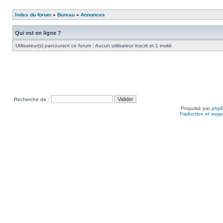
Index du forum
»
Bureau
»
Annonces
Qui est en ligne ?
Utilisateur(s) parcourant ce forum : Aucun utilisateur inscrit et 1 invité
Recherche de :
Propulsé par
php
Traduction et suppo