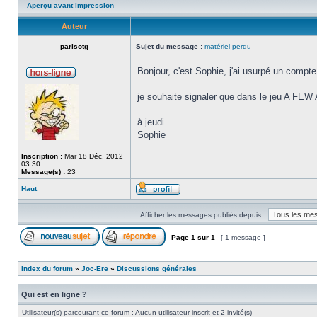
Aperçu avant impression
Auteur
parisotg
Sujet du message :
matériel perdu
Bonjour, c'est Sophie, j'ai usurpé un compt
je souhaite signaler que dans le jeu A F
à jeudi
Sophie
Inscription :
Mar 18 Déc, 2012
03:30
Message(s) :
23
Haut
Afficher les messages publiés depuis :
Page
1
sur
1
[ 1 message ]
Index du forum
»
Joc-Ere
»
Discussions générales
Qui est en ligne ?
Utilisateur(s) parcourant ce forum : Aucun utilisateur inscrit et 2 invité(s)