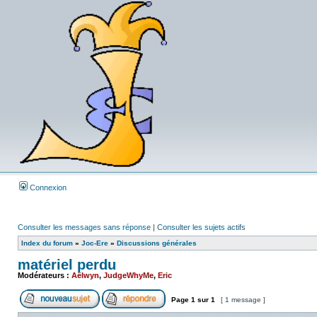
Connexion
Consulter les messages sans réponse
|
Consulter les sujets actifs
Index du forum
»
Joc-Ere
»
Discussions générales
matériel perdu
Modérateurs :
Aëlwyn
,
JudgeWhyMe
,
Eric
Page
1
sur
1
[ 1 message ]