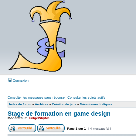
Connexion
Consulter les messages sans réponse
|
Consulter les sujets actifs
Index du forum
»
Archives
»
Création de jeux
»
Mécanismes ludiques
Stage de formation en game design
Modérateur:
JudgeWhyMe
Page
1
sur
1
[ 4 message(s) ]