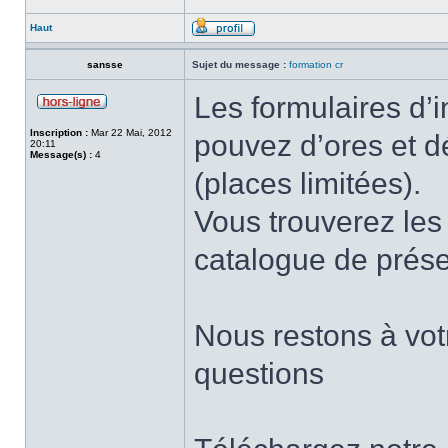
Haut
sansse
Sujet du message :
formation cr
Les formulaires d’i
Inscription :
Mar 22 Mai, 2012
pouvez d’ores et dé
20:11
Message(s) :
4
(places limitées).
Vous trouverez les 
catalogue de prése
Nous restons à votr
questions