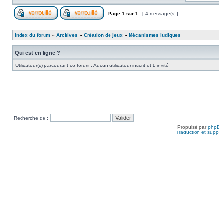
Page
1
sur
1
[ 4 message(s) ]
Index du forum
»
Archives
»
Création de jeux
»
Mécanismes ludiques
Qui est en ligne ?
Utilisateur(s) parcourant ce forum : Aucun utilisateur inscrit et 1 invité
Recherche de :
Propulsé par
php
Traduction et suppo