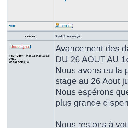
Haut
sansse
Sujet du message :
Avancement des d
Inscription :
Mar 22 Mai, 2012
DU 26 AOUT AU 
20:11
Message(s) :
4
Nous avons eu la p
stage au 26 Aout j
Nous espérons que
plus grande disponi
Nous restons à votr