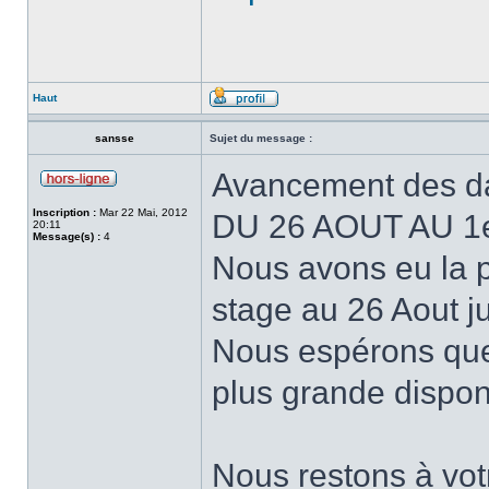
Haut
sansse
Sujet du message :
Avancement des d
Inscription :
Mar 22 Mai, 2012
DU 26 AOUT AU 
20:11
Message(s) :
4
Nous avons eu la p
stage au 26 Aout j
Nous espérons que
plus grande disponi
Nous restons à votr