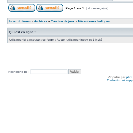
Page
1
sur
1
[ 4 message(s) ]
Index du forum
»
Archives
»
Création de jeux
»
Mécanismes ludiques
Qui est en ligne ?
Utilisateur(s) parcourant ce forum : Aucun utilisateur inscrit et 1 invité
Recherche de :
Propulsé par
php
Traduction et suppo