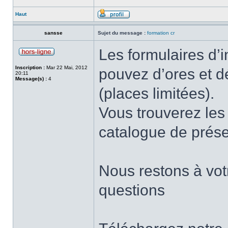
Haut
sansse
Sujet du message :
formation cr
Les formulaires d’i
Inscription :
Mar 22 Mai, 2012
pouvez d’ores et dé
20:11
Message(s) :
4
(places limitées).
Vous trouverez les 
catalogue de prése
Nous restons à votr
questions