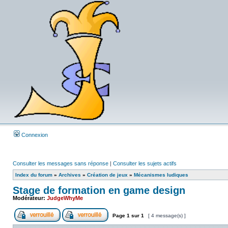
Connexion
Consulter les messages sans réponse
|
Consulter les sujets actifs
Index du forum
»
Archives
»
Création de jeux
»
Mécanismes ludiques
Stage de formation en game design
Modérateur:
JudgeWhyMe
Page
1
sur
1
[ 4 message(s) ]