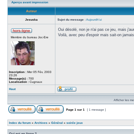
Aperçu avant impression
Auteur
Jesuska
Sujet du message :
Aujourdh'ui
Oui désolé, non je n'ai pas ce jeu, mais j'aur
Voilà, avec peu d'espoir mais sait-on jamais
Membre du bureau Joc-Ere
Inscription :
Mer 05 Fév, 2003
23:26
Message(s) :
700
Localisation :
Cugnaux
Haut
Afficher les m
Page
1
sur
1
[ 1 message ]
Index du forum
»
Archives
»
Général
»
soirée jeux
Qui est en ligne ?