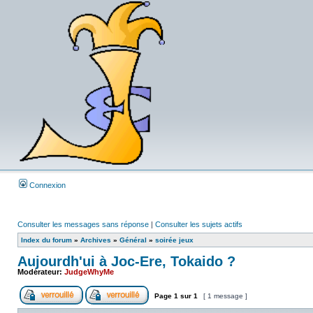
Connexion
Consulter les messages sans réponse
|
Consulter les sujets actifs
Index du forum
»
Archives
»
Général
»
soirée jeux
Aujourdh'ui à Joc-Ere, Tokaido ?
Modérateur:
JudgeWhyMe
Page
1
sur
1
[ 1 message ]