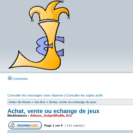
Connexion
Consulter les messages sans réponse
|
Consulter les sujets actifs
Index du forum
»
Joc-Ere
»
Achat, vente ou echange de jeux
Achat, vente ou echange de jeux
Modérateurs :
Aëlwyn
,
JudgeWhyMe
,
Eric
Page
1
sur
6
[ 141 sujet(s) ]