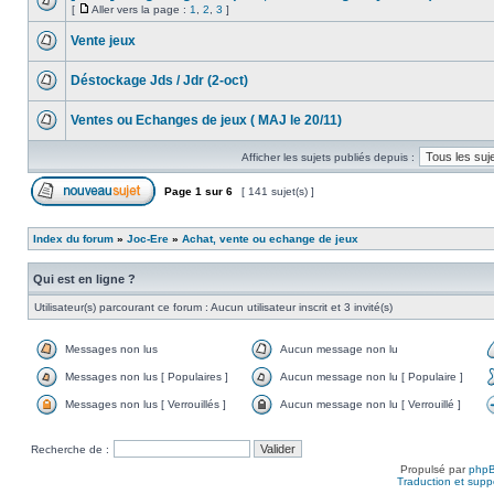
[
Aller vers la page :
1
,
2
,
3
]
Vente jeux
Déstockage Jds / Jdr (2-oct)
Ventes ou Echanges de jeux ( MAJ le 20/11)
Afficher les sujets publiés depuis :
Page
1
sur
6
[ 141 sujet(s) ]
Index du forum
»
Joc-Ere
»
Achat, vente ou echange de jeux
Qui est en ligne ?
Utilisateur(s) parcourant ce forum : Aucun utilisateur inscrit et 3 invité(s)
Messages non lus
Aucun message non lu
Messages non lus [ Populaires ]
Aucun message non lu [ Populaire ]
Messages non lus [ Verrouillés ]
Aucun message non lu [ Verrouillé ]
Recherche de :
Propulsé par
php
Traduction et suppo