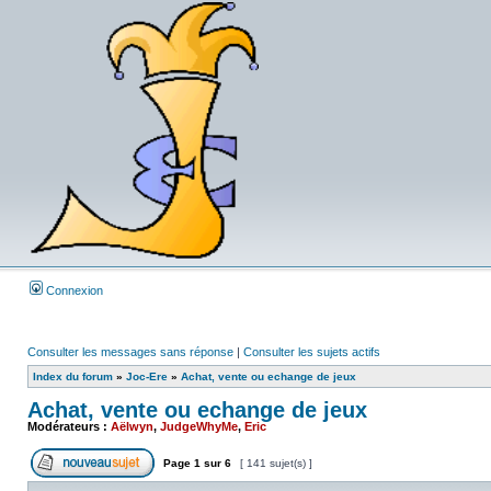
Connexion
Consulter les messages sans réponse
|
Consulter les sujets actifs
Index du forum
»
Joc-Ere
»
Achat, vente ou echange de jeux
Achat, vente ou echange de jeux
Modérateurs :
Aëlwyn
,
JudgeWhyMe
,
Eric
Page
1
sur
6
[ 141 sujet(s) ]