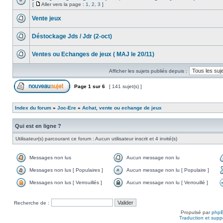
[
Aller vers la page :
1
,
2
,
3
]
Vente jeux
Déstockage Jds / Jdr (2-oct)
Ventes ou Echanges de jeux ( MAJ le 20/11)
Afficher les sujets publiés depuis :
Page
1
sur
6
[ 141 sujet(s) ]
Index du forum
»
Joc-Ere
»
Achat, vente ou echange de jeux
Qui est en ligne ?
Utilisateur(s) parcourant ce forum : Aucun utilisateur inscrit et 4 invité(s)
Messages non lus
Aucun message non lu
Messages non lus [ Populaires ]
Aucun message non lu [ Populaire ]
Messages non lus [ Verrouillés ]
Aucun message non lu [ Verrouillé ]
Recherche de :
Propulsé par
php
Traduction et suppo