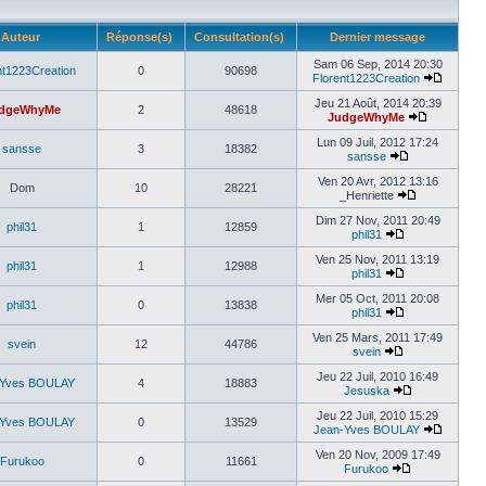
Auteur
Réponse(s)
Consultation(s)
Dernier message
Sam 06 Sep, 2014 20:30
nt1223Creation
0
90698
Florent1223Creation
Jeu 21 Août, 2014 20:39
dgeWhyMe
2
48618
JudgeWhyMe
Lun 09 Juil, 2012 17:24
sansse
3
18382
sansse
Ven 20 Avr, 2012 13:16
Dom
10
28221
_Henriette
Dim 27 Nov, 2011 20:49
phil31
1
12859
phil31
Ven 25 Nov, 2011 13:19
phil31
1
12988
phil31
Mer 05 Oct, 2011 20:08
phil31
0
13838
phil31
Ven 25 Mars, 2011 17:49
svein
12
44786
svein
Jeu 22 Juil, 2010 16:49
-Yves BOULAY
4
18883
Jesuska
Jeu 22 Juil, 2010 15:29
-Yves BOULAY
0
13529
Jean-Yves BOULAY
Ven 20 Nov, 2009 17:49
Furukoo
0
11661
Furukoo