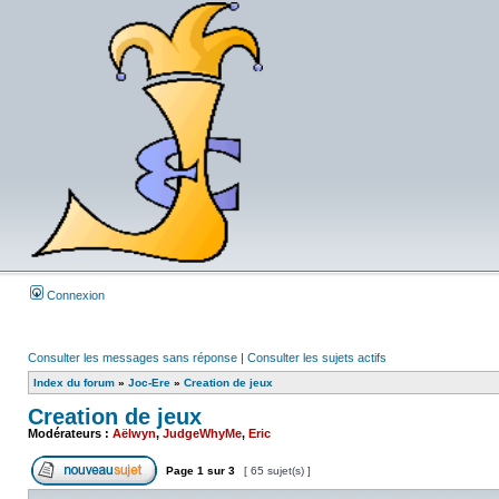
Connexion
Consulter les messages sans réponse
|
Consulter les sujets actifs
Index du forum
»
Joc-Ere
»
Creation de jeux
Creation de jeux
Modérateurs :
Aëlwyn
,
JudgeWhyMe
,
Eric
Page
1
sur
3
[ 65 sujet(s) ]