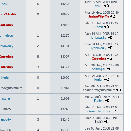
Mar 05 Mai, 2009 10:05
phil31
5
18267
phil31
Mer 19 Nov, 2008 20:40
dgeWhyMe
0
10977
JudgeWhyMe
Mer 16 Juil, 2008 15:22
Cartedan
1
12013
Romn
Ven 16 Mai, 2008 16:22
k_meleon
1
12270
lynkowsky
Dim 04 Mai, 2008 11:14
ynkowsky
2
13131
lynkowsky
Ven 18 Jan, 2008 17:36
Cartedan
8
23387
Cartedan
Ven 30 Nov, 2007 17:08
Cartedan
3
14777
benoitg31
Sam 21 Juil, 2007 22:15
kerlan
0
12605
kerlan
Ven 06 Oct, 2006 23:34
crow@hotmail.fr
0
11947
scare.crow@hotmail.fr
Mer 30 Août, 2006 15:44
samg
1
11998
Radek
Mar 25 Juil, 2006 12:06
UniseV
1
13245
Grand Joc'Hary
Mer 05 Juil, 2006 04:09
moody
3
14240
Invité
Jeu 08 Juin, 2006 21:08
boynkhi
4
15799