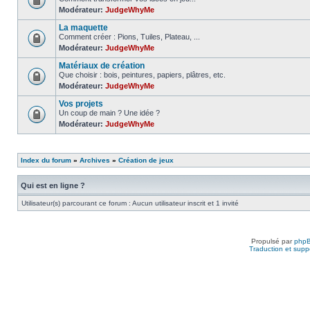
Modérateur:
JudgeWhyMe
La maquette
Comment créer : Pions, Tuiles, Plateau, ...
Modérateur:
JudgeWhyMe
Matériaux de création
Que choisir : bois, peintures, papiers, plâtres, etc.
Modérateur:
JudgeWhyMe
Vos projets
Un coup de main ? Une idée ?
Modérateur:
JudgeWhyMe
Index du forum
»
Archives
»
Création de jeux
Qui est en ligne ?
Utilisateur(s) parcourant ce forum : Aucun utilisateur inscrit et 1 invité
Propulsé par
php
Traduction et suppo