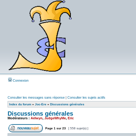
Connexion
Consulter les messages sans réponse
|
Consulter les sujets actifs
Index du forum
»
Joc-Ere
»
Discussions générales
Discussions générales
Modérateurs :
Aëlwyn
,
JudgeWhyMe
,
Eric
Page
1
sur
23
[ 558 sujet(s) ]