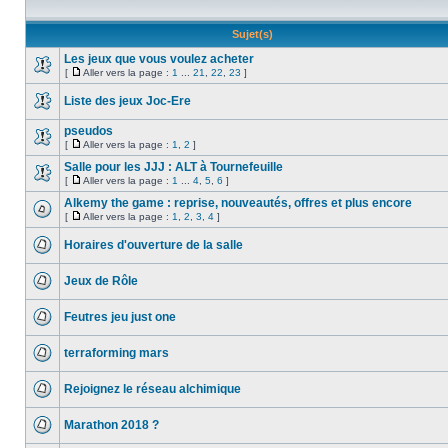
Sujet(s)
Les jeux que vous voulez acheter
[
Aller vers la page :
1
...
21
,
22
,
23
]
Liste des jeux Joc-Ere
pseudos
[
Aller vers la page :
1
,
2
]
Salle pour les JJJ : ALT à Tournefeuille
[
Aller vers la page :
1
...
4
,
5
,
6
]
Alkemy the game : reprise, nouveautés, offres et plus encore
[
Aller vers la page :
1
,
2
,
3
,
4
]
Horaires d'ouverture de la salle
Jeux de Rôle
Feutres jeu just one
terraforming mars
Rejoignez le réseau alchimique
Marathon 2018 ?