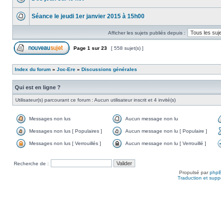
Séance le jeudi 1er janvier 2015 à 15h00
Afficher les sujets publiés depuis :
Page
1
sur
23
[ 558 sujet(s) ]
Index du forum
»
Joc-Ere
»
Discussions générales
Qui est en ligne ?
Utilisateur(s) parcourant ce forum : Aucun utilisateur inscrit et 4 invité(s)
Messages non lus
Aucun message non lu
Messages non lus [ Populaires ]
Aucun message non lu [ Populaire ]
Messages non lus [ Verrouillés ]
Aucun message non lu [ Verrouillé ]
Recherche de :
Propulsé par
php
Traduction et suppo