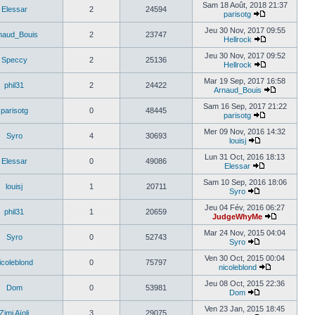
Sam 18 Août, 2018 21:37
Elessar
2
24594
parisotg
Jeu 30 Nov, 2017 09:55
naud_Bouis
2
23747
Hellrock
Jeu 30 Nov, 2017 09:52
Speccy
2
25136
Hellrock
Mar 19 Sep, 2017 16:58
phil31
2
24422
Arnaud_Bouis
Sam 16 Sep, 2017 21:22
parisotg
0
48445
parisotg
Mer 09 Nov, 2016 14:32
Syro
4
30693
louisj
Lun 31 Oct, 2016 18:13
Elessar
0
49086
Elessar
Sam 10 Sep, 2016 18:06
louisj
1
20711
Syro
Jeu 04 Fév, 2016 06:27
phil31
1
20659
JudgeWhyMe
Mar 24 Nov, 2015 04:04
Syro
0
52743
Syro
Ven 30 Oct, 2015 00:04
icoleblond
0
75797
nicoleblond
Jeu 08 Oct, 2015 22:36
Dom
0
53981
Dom
Ven 23 Jan, 2015 18:45
Zimi Aïoli
3
29075