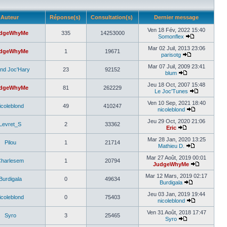
Auteur
Réponse(s)
Consultation(s)
Dernier message
Ven 18 Fév, 2022 15:40
dgeWhyMe
335
14253000
Somonflex
Mar 02 Juil, 2013 23:06
dgeWhyMe
1
19671
parisotg
Mar 07 Juil, 2009 23:41
nd Joc'Hary
23
92152
blum
Jeu 18 Oct, 2007 15:48
dgeWhyMe
81
262229
Le Joc'Tunes
Ven 10 Sep, 2021 18:40
icoleblond
49
410247
nicoleblond
Jeu 29 Oct, 2020 21:06
Levret_S
2
33362
Eric
Mar 28 Jan, 2020 13:25
Pilou
1
21714
Mathieu D.
Mar 27 Août, 2019 00:01
harlesem
1
20794
JudgeWhyMe
Mar 12 Mars, 2019 02:17
Burdigala
0
49634
Burdigala
Jeu 03 Jan, 2019 19:44
icoleblond
0
75403
nicoleblond
Ven 31 Août, 2018 17:47
Syro
3
25465
Syro