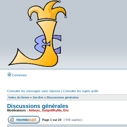
Connexion
Consulter les messages sans réponse
|
Consulter les sujets actifs
Index du forum
»
Joc-Ere
»
Discussions générales
Discussions générales
Modérateurs :
Aëlwyn
,
JudgeWhyMe
,
Eric
Page
1
sur
23
[ 558 sujet(s) ]