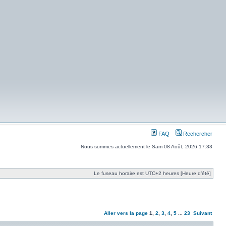
FAQ
Rechercher
Nous sommes actuellement le Sam 08 Août, 2026 17:33
Le fuseau horaire est UTC+2 heures [Heure d’été]
Aller vers la page
1
,
2
,
3
,
4
,
5
...
23
Suivant