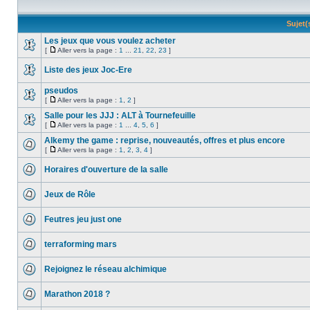
Sujet
Les jeux que vous voulez acheter
[
Aller vers la page :
1
...
21
,
22
,
23
]
Liste des jeux Joc-Ere
pseudos
[
Aller vers la page :
1
,
2
]
Salle pour les JJJ : ALT à Tournefeuille
[
Aller vers la page :
1
...
4
,
5
,
6
]
Alkemy the game : reprise, nouveautés, offres et plus encore
[
Aller vers la page :
1
,
2
,
3
,
4
]
Horaires d'ouverture de la salle
Jeux de Rôle
Feutres jeu just one
terraforming mars
Rejoignez le réseau alchimique
Marathon 2018 ?