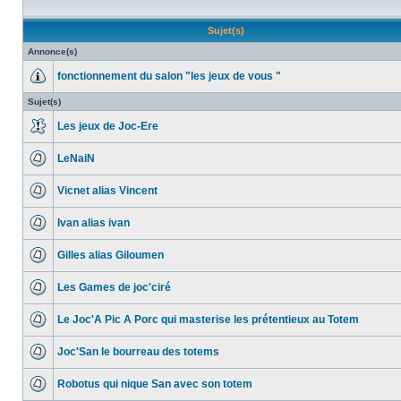
Sujet(s)
Annonce(s)
fonctionnement du salon "les jeux de vous "
Sujet(s)
Les jeux de Joc-Ere
LeNaiN
Vicnet alias Vincent
Ivan alias ivan
Gilles alias Giloumen
Les Games de joc'ciré
Le Joc'A Pic A Porc qui masterise les prétentieux au Totem
Joc'San le bourreau des totems
Robotus qui nique San avec son totem