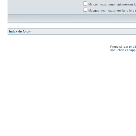
Me connecter automatiquement lor
Masquer mon statut en ligne lors 
Index du forum
Propulsé par
php
Traduction et suppo