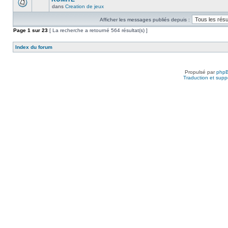
dans
Creation de jeux
Afficher les messages publiés depuis :
Page
1
sur
23
[ La recherche a retourné 564 résultat(s) ]
Index du forum
Propulsé par
php
Traduction et suppo