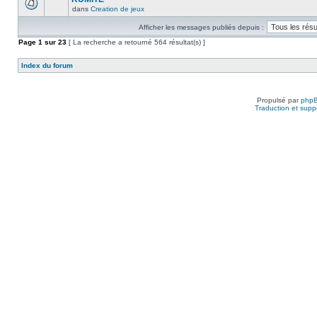
dans
Creation de jeux
Afficher les messages publiés depuis :
Page
1
sur
23
[ La recherche a retourné 564 résultat(s) ]
Index du forum
Propulsé par
php
Traduction et suppo