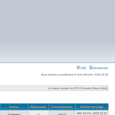
FAQ
Rechercher
Nous sommes actuellement le Sam 08 Août, 2026 20:39
Le fuseau horaire est UTC+2 heures [Heure d’été]
Auteur
Réponse(s)
Consultation(s)
Dernier message
Mer 04 Oct, 2023 22:13
Cartedan
0
66415