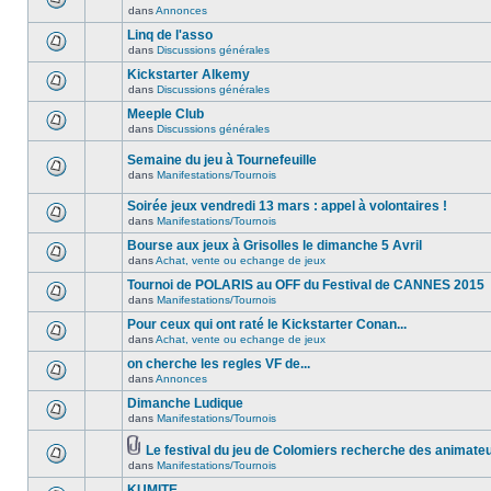
dans
Annonces
Linq de l'asso
dans
Discussions générales
Kickstarter Alkemy
dans
Discussions générales
Meeple Club
dans
Discussions générales
Semaine du jeu à Tournefeuille
dans
Manifestations/Tournois
Soirée jeux vendredi 13 mars : appel à volontaires !
dans
Manifestations/Tournois
Bourse aux jeux à Grisolles le dimanche 5 Avril
dans
Achat, vente ou echange de jeux
Tournoi de POLARIS au OFF du Festival de CANNES 2015
dans
Manifestations/Tournois
Pour ceux qui ont raté le Kickstarter Conan...
dans
Achat, vente ou echange de jeux
on cherche les regles VF de...
dans
Annonces
Dimanche Ludique
dans
Manifestations/Tournois
Le festival du jeu de Colomiers recherche des animate
dans
Manifestations/Tournois
KUMITE