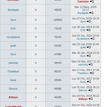
Cartedan
Mar 12 Mars, 2019
Burdigala
0
49638
02:17
Burdigala
Jeu 07 Fév, 2019 19:19
Syro
0
129802
Syro
Lun 28 Jan, 2019 21:03
G31
0
73228
G31
Jeu 03 Jan, 2019 19:44
nicoleblond
0
75434
nicoleblond
Ven 20 Juil, 2018 10:40
goldi
0
44293
goldi
Mar 30 Jan, 2018 23:19
Syro
0
47490
Syro
Sam 16 Sep, 2017 21:22
parisotg
0
48445
parisotg
Ven 17 Fév, 2017 17:48
Thaddeus
0
45537
Thaddeus
Lun 06 Fév, 2017 14:29
louisj
0
43565
louisj
Lun 31 Oct, 2016 18:13
Elessar
0
49086
Elessar
Jeu 18 Fév, 2016 20:22
Aëlwyn
0
46289
Aëlwyn
Dim 07 Fév, 2016 16:49
JudgeWhyMe
0
44340