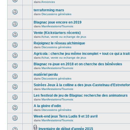
dans
Annonces
terraforming mars
dans
Discussions générales
Blagnac joue encore en 2019
dans
Manifestations/Tournois
Vente (Kickstarters récents)
dans
Achat, vente ou echange de jeux
Rejoignez le réseau alchimique
dans
Discussions générales
Agricola : cherche jeu même incomplet + tout ce qui a trait
dans
Achat, vente ou echange de jeux
Blagnac re-joue en 2018 et on cherche des bénévoles
dans
Manifestations/Tournois
matériel perdu
dans
Discussions générales
Soirées Jeux à la colline a des jeux-Castelnau d'Estretefo
dans
Manifestations/Tournois
Les festival de jeu de Blagnac recherche des animateurs
dans
Manifestations/Tournois
A la gloire d'odin
dans
Discussions générales
Week-end jeux Terra Ludis 9 et 10 avril
dans
Manifestations/Tournois
Inventaire de début d'année 2015