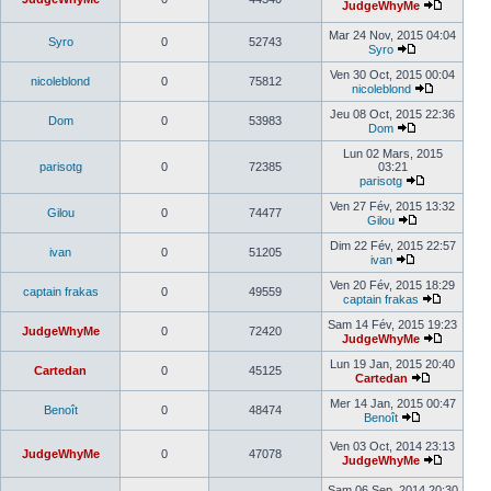
JudgeWhyMe
Mar 24 Nov, 2015 04:04
Syro
0
52743
Syro
Ven 30 Oct, 2015 00:04
nicoleblond
0
75812
nicoleblond
Jeu 08 Oct, 2015 22:36
Dom
0
53983
Dom
Lun 02 Mars, 2015
parisotg
0
72385
03:21
parisotg
Ven 27 Fév, 2015 13:32
Gilou
0
74477
Gilou
Dim 22 Fév, 2015 22:57
ivan
0
51205
ivan
Ven 20 Fév, 2015 18:29
captain frakas
0
49559
captain frakas
Sam 14 Fév, 2015 19:23
JudgeWhyMe
0
72420
JudgeWhyMe
Lun 19 Jan, 2015 20:40
Cartedan
0
45125
Cartedan
Mer 14 Jan, 2015 00:47
Benoît
0
48474
Benoît
Ven 03 Oct, 2014 23:13
JudgeWhyMe
0
47078
JudgeWhyMe
Sam 06 Sep, 2014 20:30