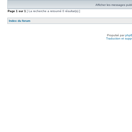
Afficher les messages publ
Page
1
sur
1
[ La recherche a retourné 0 résultat(s) ]
Index du forum
Propulsé par
php
Traduction et suppo