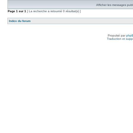
Afficher les messages publ
Page
1
sur
1
[ La recherche a retourné 0 résultat(s) ]
Index du forum
Propulsé par
php
Traduction et suppo