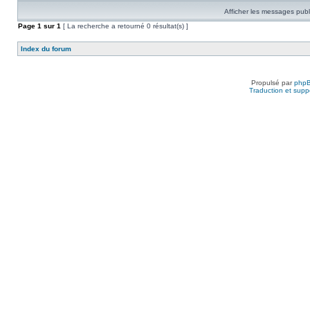
Afficher les messages publ
Page
1
sur
1
[ La recherche a retourné 0 résultat(s) ]
Index du forum
Propulsé par
php
Traduction et suppo