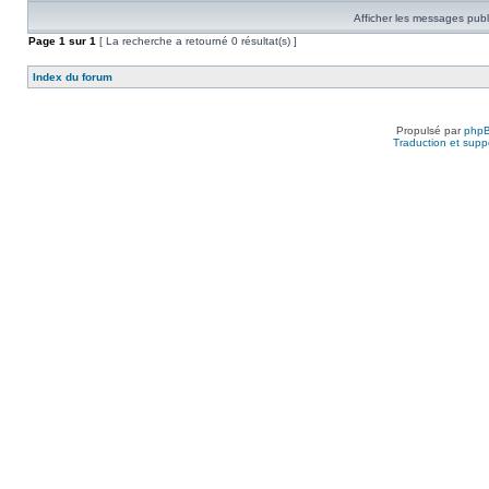
Afficher les messages publ
Page
1
sur
1
[ La recherche a retourné 0 résultat(s) ]
Index du forum
Propulsé par
php
Traduction et suppo