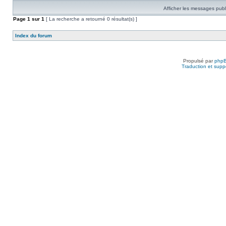
Afficher les messages publ
Page
1
sur
1
[ La recherche a retourné 0 résultat(s) ]
Index du forum
Propulsé par
php
Traduction et suppo