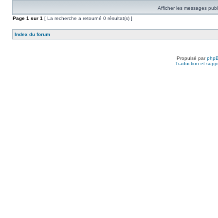
Afficher les messages publ
Page
1
sur
1
[ La recherche a retourné 0 résultat(s) ]
Index du forum
Propulsé par
php
Traduction et suppo