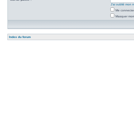
J’ai oublié mon 
Me connecter
Masquer mon s
Index du forum