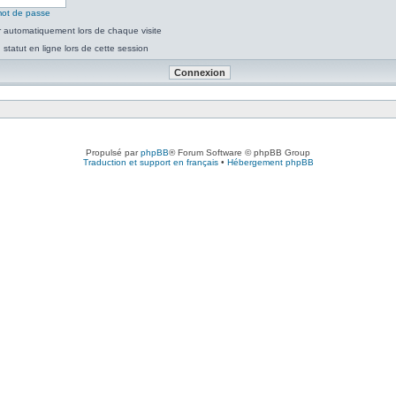
mot de passe
 automatiquement lors de chaque visite
tatut en ligne lors de cette session
Propulsé par
phpBB
® Forum Software © phpBB Group
Traduction et support en français
•
Hébergement phpBB