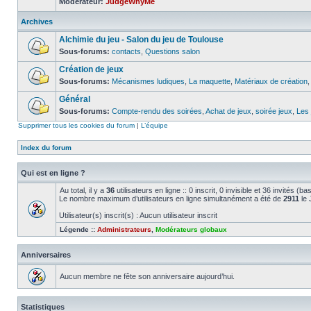
Modérateur:
JudgeWhyMe
Archives
Alchimie du jeu - Salon du jeu de Toulouse
Sous-forums:
contacts
,
Questions salon
Création de jeux
Sous-forums:
Mécanismes ludiques
,
La maquette
,
Matériaux de création
Général
Sous-forums:
Compte-rendu des soirées
,
Achat de jeux
,
soirée jeux
,
Les 
Supprimer tous les cookies du forum
|
L’équipe
Index du forum
Qui est en ligne ?
Au total, il y a
36
utilisateurs en ligne :: 0 inscrit, 0 invisible et 36 invités 
Le nombre maximum d’utilisateurs en ligne simultanément a été de
2911
le 
Utilisateur(s) inscrit(s) : Aucun utilisateur inscrit
Légende ::
Administrateurs
,
Modérateurs globaux
Anniversaires
Aucun membre ne fête son anniversaire aujourd’hui.
Statistiques