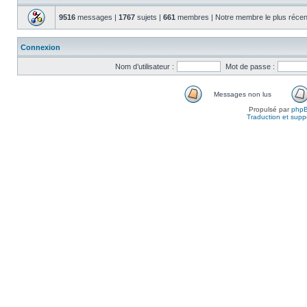
9516
messages |
1767
sujets |
661
membres | Notre membre le plus récen
Connexion
Nom d’utilisateur :
Mot de passe :
Messages non lus
Propulsé par
php
Traduction et suppo