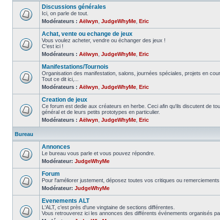
Discussions générales
Ici, on parle de tout.
Modérateurs :
Aëlwyn
,
JudgeWhyMe
,
Eric
Achat, vente ou echange de jeux
Vous voulez acheter, vendre ou échanger des jeux !
C'est ici !
Modérateurs :
Aëlwyn
,
JudgeWhyMe
,
Eric
Manifestations/Tournois
Organisation des manifestation, salons, journées spéciales, projets en cours
Tout ce dit ici,...
Modérateurs :
Aëlwyn
,
JudgeWhyMe
,
Eric
Creation de jeux
Ce forum est dedie aux créateurs en herbe. Ceci afin qu'ils discutent de tous
général et de leurs petits prototypes en particulier.
Modérateurs :
Aëlwyn
,
JudgeWhyMe
,
Eric
Bureau
Annonces
Le bureau vous parle et vous pouvez répondre.
Modérateur:
JudgeWhyMe
Forum
Pour l'améliorer justement, déposez toutes vos critiques ou remerciements 
Modérateur:
JudgeWhyMe
Evenements ALT
L'ALT, c'est près d'une vingtaine de sections différentes.
Vous retrouverez ici les annonces des différents événements organisés pa