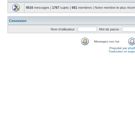
9516
messages |
1767
sujets |
661
membres | Notre membre le plus récen
Connexion
Nom d’utilisateur :
Mot de passe :
Messages non lus
Propulsé par
php
Traduction et suppo