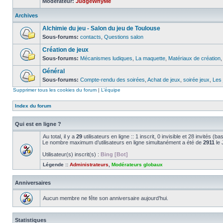
Modérateur:
JudgeWhyMe
Archives
Alchimie du jeu - Salon du jeu de Toulouse
Sous-forums:
contacts
,
Questions salon
Création de jeux
Sous-forums:
Mécanismes ludiques
,
La maquette
,
Matériaux de création
Général
Sous-forums:
Compte-rendu des soirées
,
Achat de jeux
,
soirée jeux
,
Les 
Supprimer tous les cookies du forum
|
L’équipe
Index du forum
Qui est en ligne ?
Au total, il y a
29
utilisateurs en ligne :: 1 inscrit, 0 invisible et 28 invités 
Le nombre maximum d’utilisateurs en ligne simultanément a été de
2911
le 
Utilisateur(s) inscrit(s) :
Bing [Bot]
Légende ::
Administrateurs
,
Modérateurs globaux
Anniversaires
Aucun membre ne fête son anniversaire aujourd’hui.
Statistiques