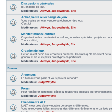
Discussions générales
Ici, on parle de tout.
Modérateurs :
Aëlwyn
,
JudgeWhyMe
,
Eric
Achat, vente ou echange de jeux
Vous voulez acheter, vendre ou échanger des jeux !
C'est ici !
Modérateurs :
Aëlwyn
,
JudgeWhyMe
,
Eric
Manifestations/Tournois
Organisation des manifestation, salons, journées spéciales, projets en cours
Tout ce dit ici,...
Modérateurs :
Aëlwyn
,
JudgeWhyMe
,
Eric
Creation de jeux
Ce forum est dedie aux créateurs en herbe. Ceci afin qu'ils discutent de tous
général et de leurs petits prototypes en particulier.
Modérateurs :
Aëlwyn
,
JudgeWhyMe
,
Eric
Bureau
Annonces
Le bureau vous parle et vous pouvez répondre.
Modérateur:
JudgeWhyMe
Forum
Pour l'améliorer justement, déposez toutes vos critiques ou remerciements 
Modérateur:
JudgeWhyMe
Evenements ALT
L'ALT, c'est près d'une vingtaine de sections différentes.
Vous retrouverez ici les annonces des différents événements organisés pa