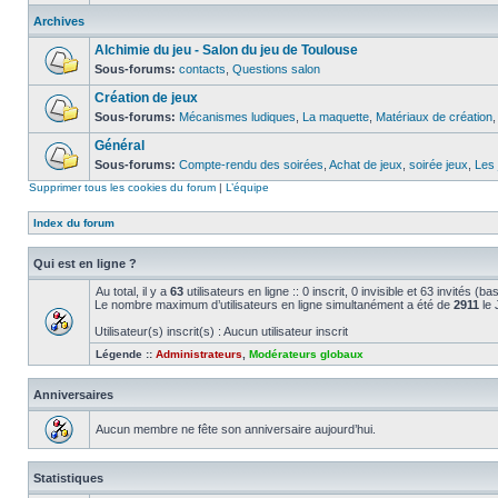
Archives
Alchimie du jeu - Salon du jeu de Toulouse
Sous-forums:
contacts
,
Questions salon
Création de jeux
Sous-forums:
Mécanismes ludiques
,
La maquette
,
Matériaux de création
Général
Sous-forums:
Compte-rendu des soirées
,
Achat de jeux
,
soirée jeux
,
Les 
Supprimer tous les cookies du forum
|
L’équipe
Index du forum
Qui est en ligne ?
Au total, il y a
63
utilisateurs en ligne :: 0 inscrit, 0 invisible et 63 invités 
Le nombre maximum d’utilisateurs en ligne simultanément a été de
2911
le 
Utilisateur(s) inscrit(s) : Aucun utilisateur inscrit
Légende ::
Administrateurs
,
Modérateurs globaux
Anniversaires
Aucun membre ne fête son anniversaire aujourd’hui.
Statistiques