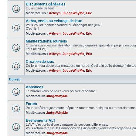
Discussions générales
Ici, on parle de tout.
Modérateurs :
Aëlwyn
,
JudgeWhyMe
,
Eric
Achat, vente ou echange de jeux
Vous voulez acheter, vendre ou échanger des jeux !
C'est ici !
Modérateurs :
Aëlwyn
,
JudgeWhyMe
,
Eric
Manifestations/Tournois
Organisation des manifestation, salons, journées spéciales, projets en cours
Tout ce dit ici,...
Modérateurs :
Aëlwyn
,
JudgeWhyMe
,
Eric
Creation de jeux
Ce forum est dedie aux créateurs en herbe. Ceci afin qu'ils discutent de tous 
Modérateurs :
Aëlwyn
,
JudgeWhyMe
,
Eric
Bureau
Annonces
Le bureau vous parle et vous pouvez répondre.
Modérateur:
JudgeWhyMe
Forum
Pour l'améliorer justement, déposez toutes vos critiques ou remerciements 
Modérateur:
JudgeWhyMe
Evenements ALT
L'ALT, c'est près d'une vingtaine de sections différentes.
Vous retrouverez ici les annonces des différents événements organisés pa
Modérateur:
JudgeWhyMe