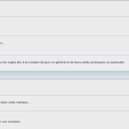
,...
les sujets liés à la création de jeux en général et de leurs petits prototypes en particulier.
dans cette rubrique....
r ces sections.