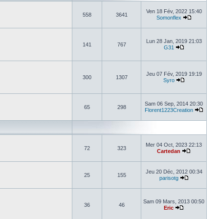
Ven 18 Fév, 2022 15:40
558
3641
Somonflex
Lun 28 Jan, 2019 21:03
141
767
G31
Jeu 07 Fév, 2019 19:19
300
1307
Syro
Sam 06 Sep, 2014 20:30
65
298
Florent1223Creation
Mer 04 Oct, 2023 22:13
72
323
Cartedan
Jeu 20 Déc, 2012 00:34
25
155
parisotg
Sam 09 Mars, 2013 00:50
36
46
Eric