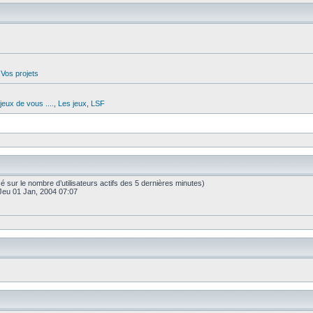
,
Vos projets
jeux de vous ....
,
Les jeux
,
LSF
(basé sur le nombre d’utilisateurs actifs des 5 dernières minutes)
Jeu 01 Jan, 2004 07:07