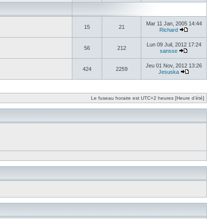
Mar 11 Jan, 2005 14:44
15
21
Richard
Lun 09 Juil, 2012 17:24
56
212
sansse
Jeu 01 Nov, 2012 13:26
424
2259
Jesuska
Le fuseau horaire est UTC+2 heures [Heure d’été]