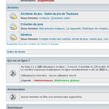
Modérateur:
JudgeWhyMe
Archives
Alchimie du jeu - Salon du jeu de Toulouse
Sous-forums:
contacts
,
Questions salon
Création de jeux
Sous-forums:
Mécanismes ludiques
,
La maquette
,
Matériaux de création
Général
Sous-forums:
Compte-rendu des soirées
,
Achat de jeux
,
soirée jeux
,
Les 
Supprimer tous les cookies du forum
|
L’équipe
Index du forum
Qui est en ligne ?
Au total, il y a
128
utilisateurs en ligne :: 0 inscrit, 0 invisible et 128 invité
Le nombre maximum d’utilisateurs en ligne simultanément a été de
2911
le 
Utilisateur(s) inscrit(s) : Aucun utilisateur inscrit
Légende ::
Administrateurs
,
Modérateurs globaux
Anniversaires
Aucun membre ne fête son anniversaire aujourd’hui.
Statistiques