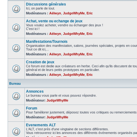
Discussions générales
Ici, on parle de tout.
Modérateurs :
Aëlwyn
,
JudgeWhyMe
,
Eric
Achat, vente ou echange de jeux
Vous voulez acheter, vendre ou échanger des jeux !
C'est ici !
Modérateurs :
Aëlwyn
,
JudgeWhyMe
,
Eric
Manifestations/Tournois
Organisation des manifestation, salons, journées spéciales, projets en cours
Tout ce dit ici,...
Modérateurs :
Aëlwyn
,
JudgeWhyMe
,
Eric
Creation de jeux
Ce forum est dedie aux créateurs en herbe. Ceci afin qu'ils discutent de tous
général et de leurs petits prototypes en particulier.
Modérateurs :
Aëlwyn
,
JudgeWhyMe
,
Eric
Bureau
Annonces
Le bureau vous parle et vous pouvez répondre.
Modérateur:
JudgeWhyMe
Forum
Pour l'améliorer justement, déposez toutes vos critiques ou remerciements 
Modérateur:
JudgeWhyMe
Evenements ALT
L'ALT, c'est près d'une vingtaine de sections différentes.
Vous retrouverez ici les annonces des différents événements organisés pa