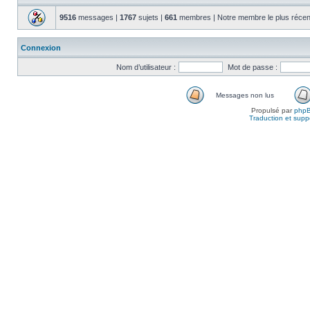
9516
messages |
1767
sujets |
661
membres | Notre membre le plus récen
Connexion
Nom d’utilisateur :
Mot de passe :
Messages non lus
Propulsé par
php
Traduction et suppo